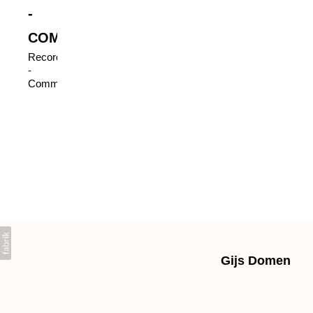
-
COMMERCIAL
Recording
-
Commercial
Gijs Domen
+31639603225 gpdomen@gmail.com