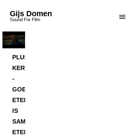
Gijs Domen
Sound For Film
PLUS
KERST
-
GOED
ETEN
IS
SAMEN
ETEN